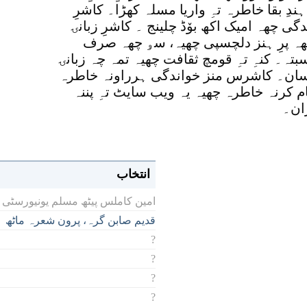
ہندِ بقا خاطرہ تہِ واریا مسلہ کھڑا۔ کاشرِ
دگی چھہ امیک اکھ بوٚڈ چلینج ۔ کاشرِ زبانۍ
کھہ پرِ ہنز دلچسپی چھیہ، سۅ چھہ صرف
سبتہ۔ کنہِ تہِ قومچ ثقافت چھیہ تمہ چہ زبانۍ
 آسان۔ کاشرس منز خواندگی ہرراونہ خاطرہ
 کرنہ خاطرہ چھیہ یہ ویب سایٹ تہِ پننہ
ان۔
انتخاب
امین کاملس پیٹھ مسلم یونیورسٹی م
قدیم صابن گرہ، پرون شعرہ ماٹھ
?
?
?
?