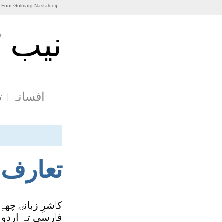
i Font Gulmarg Nastaleeq
نيب
/
افسانہ
ت
تعارف
کاشرِ زبانۍ چ
فارسی تہ اردو زب