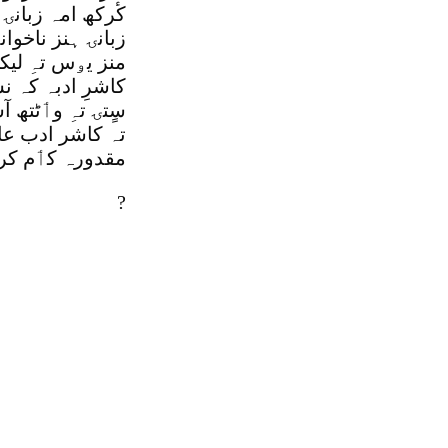
کٔرکھ امہ زبانۍ 
زبانۍ ہنز ناخوان
منز یۅس تہِ لی
کاشرِ ادبہ کہ ن
سٍتۍ تہِ وٲٹتھ
تہ کاشر ادب عام
مقدورہ کٲم کر
?