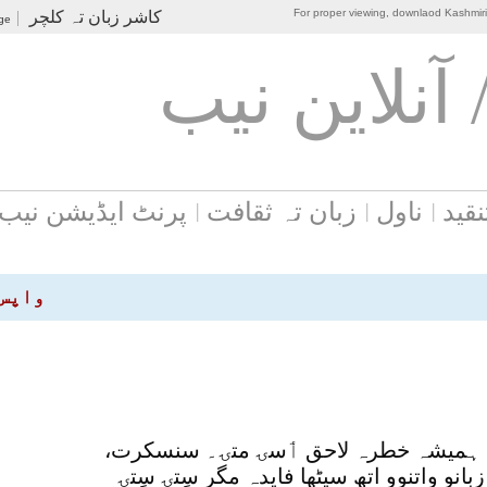
For proper viewing, downlaod Kashmir
کاشر زبان تہ کلچر
|
ge
 آنلاين نيب
نقید
ناول
زبان تہ ثقافت
پرنٹ ایڈیشن نیب
واپس
ھہِ ہمیشہ خطرہ لاحق ٲسۍ متۍ۔ سنسکرت،
انو واتنوو اتھ سیٹھا فایدہ مگر سٍتۍ سٍتۍ